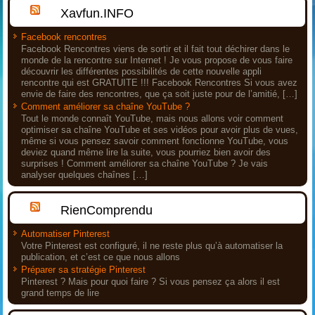
Xavfun.INFO
Facebook rencontres
Facebook Rencontres viens de sortir et il fait tout déchirer dans le
monde de la rencontre sur Internet ! Je vous propose de vous faire
découvrir les différentes possibilités de cette nouvelle appli
rencontre qui est GRATUITE !!! Facebook Rencontres Si vous avez
envie de faire des rencontres, que ça soit juste pour de l’amitié, […]
Comment améliorer sa chaîne YouTube ?
Tout le monde connaît YouTube, mais nous allons voir comment
optimiser sa chaîne YouTube et ses vidéos pour avoir plus de vues,
même si vous pensez savoir comment fonctionne YouTube, vous
deviez quand même lire la suite, vous pourriez bien avoir des
surprises ! Comment améliorer sa chaîne YouTube ? Je vais
analyser quelques chaînes […]
RienComprendu
Automatiser Pinterest
Votre Pinterest est configuré, il ne reste plus qu’à automatiser la
publication, et c’est ce que nous allons
Préparer sa stratégie Pinterest
Pinterest ? Mais pour quoi faire ? Si vous pensez ça alors il est
grand temps de lire