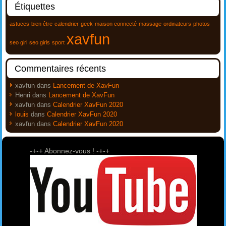
Étiquettes
astuces
bien être
calendrier
geek
maison connecté
massage
ordinateurs
photos
xavfun
seo girl
seo girls
sport
Commentaires récents
xavfun
dans
Lancement de XavFun
Henri
dans
Lancement de XavFun
xavfun
dans
Calendrier XavFun 2020
louis
dans
Calendrier XavFun 2020
xavfun
dans
Calendrier XavFun 2020
-+-+ Abonnez-vous ! -+-+